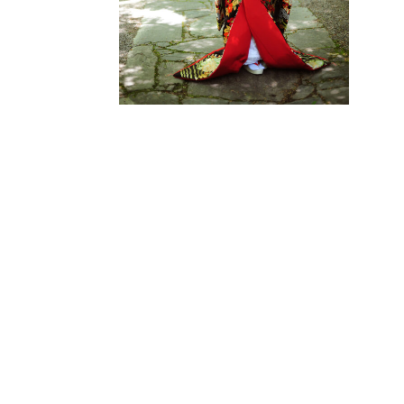
TUXEDO
タキシード
WASO
和装
BRAND
取り扱いブランド
PHOTO WE
フォトウエディング
ESTHETIC
エステティックサロン ロハス
Q&A
よくあるご質問
NEWS