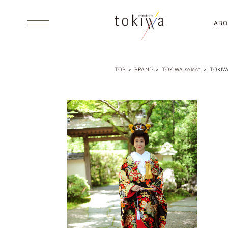
ABO
TOP
＞
BRAND
＞
TOKIWA select
＞
TOKIWA
ABOUT US
ブライダルコアときわについて
DRESS
ウエディング・カラードレス