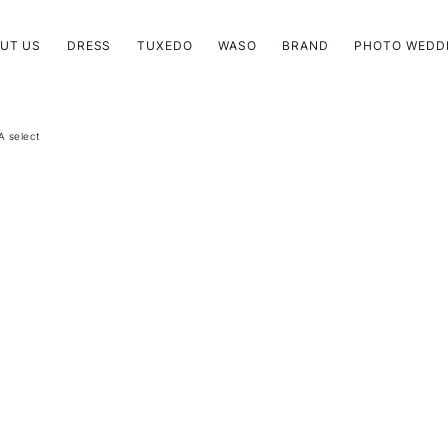
UT US
DRESS
TUXEDO
WASO
BRAND
PHOTO WEDD
 select