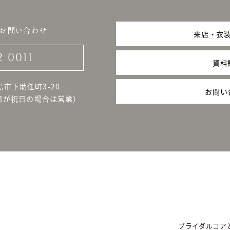
お問い合わせ
来店・衣
2 0011
資料
島市下助任町3-20
お問い
日が祝日の場合は営業）
ブライダルコア