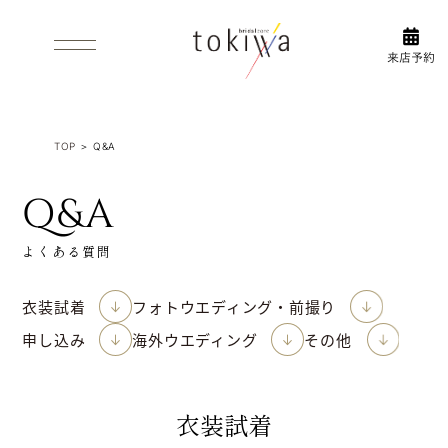
WHAT’S PRE-SHOOT
FLOW
前撮り
衣装選びの
について
流れ
INFORMAL/AFTERPARTY
ACCESS/FLOR GUIDE
1.5次会・2次
アクセス
TOP
＞
Q&A
会
ABOUT US
フロアガイド
ブライダルコアときわについて
衣装
Q&A
DRESS
ウエディング・カラードレス
INSTAGRAM
TUXEDO
よくある質問
タキシード
新作衣
WASO
装やイ
和装
衣装試着
フォトウエディング・前撮り
ベント
ブライ
など
ダルコ
BRAND
申し込み
海外ウエディング
その他
取り扱いブランド
ア
最新情
ときわ
報をア
PHOTO WEDDING
ップ
フォトウエディング
中！
ESTHETIC
衣装試着
エステティックサロン ロハス
前撮