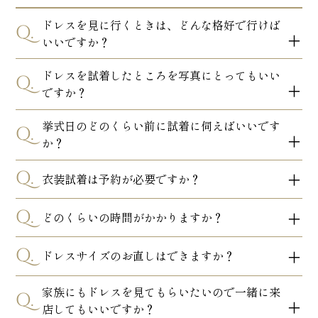
Q&A
りや
よくあるご質問
ドレスを見に行くときは、どんな格好で行けば
当日
Q.
ブライダ
NEWS
の
いいですか？
お知らせ
ルコア
お写
ときわ
真を
RESERVATION
photo
ご予約・資料請求・お問合せ
ドレスを試着したところを写真にとってもいい
アッ
Q.
プ
ですか？
Japanese
中！
挙式日のどのくらい前に試着に伺えばいいです
Q.
か？
リク
会
プライバシー
ルー
社
ポリシー
© bridalcore TOKIWA All
Q.
ト
概
rights reserved.
衣装試着は予約が必要ですか？
要
Q.
どのくらいの時間がかかりますか？
Q.
ドレスサイズのお直しはできますか？
家族にもドレスを見てもらいたいので一緒に来
Q.
店してもいいですか？