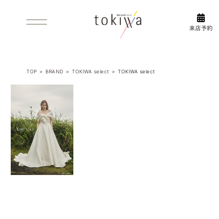
WHAT’S PRE-SHOOT
FLOW
前撮り
衣装選びの
について
流れ
INFORMAL/AFTERPARTY
ACCESS/FLOR GUIDE
1.5次会・2次
アクセス
TOP
＞
BRAND
＞
TOKIWA select
＞
TOKIWA select
会
ABOUT US
フロアガイド
ブライダルコアときわについて
衣装
DRESS
ウエディング・カラードレス
INSTAGRAM
TUXEDO
タキシード
新作衣
WASO
装やイ
和装
ベント
ブライ
など
ダルコ
BRAND
取り扱いブランド
ア
最新情
ときわ
報をア
PHOTO WEDDING
ップ
フォトウエディング
中！
ESTHETIC
エステティックサロン ロハス
前撮