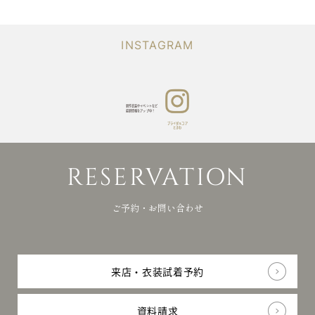
Q&A
りや
よくあるご質問
当日
ブライダ
NEWS
の
お知らせ
ルコア
INSTAGRAM
お写
ときわ
真を
RESERVATION
photo
ご予約・資料請求・お問合せ
アッ
プ
Japanese
中！
新作衣装やイベントなど
最新情報をアップ中！
ブライダルコア
ときわ
リク
会
プライバシー
ルー
社
ポリシー
© bridalcore TOKIWA All
RESERVATION
ト
概
rights reserved.
要
ご予約・お問い合わせ
来店・衣装試着予約
資料請求