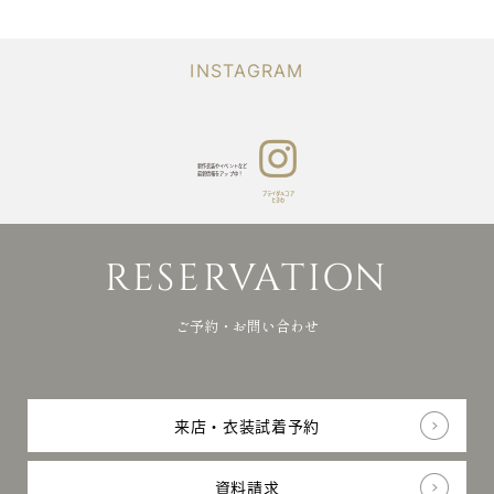
Q&A
りや
よくあるご質問
当日
ブライダ
NEWS
の
お知らせ
ルコア
INSTAGRAM
お写
ときわ
真を
RESERVATION
photo
ご予約・資料請求・お問合せ
アッ
プ
Japanese
中！
新作衣装やイベントなど
最新情報をアップ中！
ブライダルコア
ときわ
リク
会
プライバシー
ルー
社
ポリシー
© bridalcore TOKIWA All
RESERVATION
ト
概
rights reserved.
要
ご予約・お問い合わせ
来店・衣装試着予約
資料請求