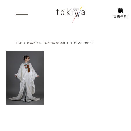
WHAT’S PRE-SHOOT
FLOW
前撮り
衣装選びの
について
流れ
INFORMAL/AFTERPARTY
ACCESS/FLOR GUIDE
1.5次会・2次
アクセス
TOP
＞
BRAND
＞
TOKIWA select
＞
TOKIWA select
会
ABOUT US
フロアガイド
ブライダルコアときわについて
衣装
DRESS
ウエディング・カラードレス
INSTAGRAM
TUXEDO
タキシード
新作衣
WASO
装やイ
和装
ベント
ブライ
など
ダルコ
BRAND
取り扱いブランド
ア
最新情
ときわ
報をア
PHOTO WEDDING
ップ
フォトウエディング
中！
ESTHETIC
エステティックサロン ロハス
前撮