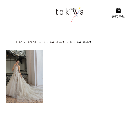
WHAT’S PRE-SHOOT
FLOW
前撮り
衣装選びの
について
流れ
INFORMAL/AFTERPARTY
ACCESS/FLOR GUIDE
1.5次会・2次
アクセス
TOP
＞
BRAND
＞
TOKIWA select
＞
TOKIWA select
会
ABOUT US
フロアガイド
ブライダルコアときわについて
衣装
DRESS
ウエディング・カラードレス
INSTAGRAM
TUXEDO
タキシード
新作衣
WASO
装やイ
和装
ベント
ブライ
など
ダルコ
BRAND
取り扱いブランド
ア
最新情
ときわ
報をア
PHOTO WEDDING
ップ
フォトウエディング
中！
ESTHETIC
エステティックサロン ロハス
前撮