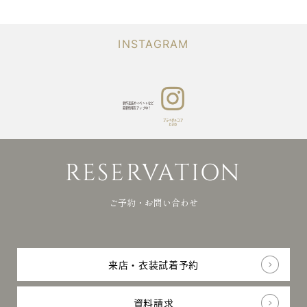
Q&A
りや
よくあるご質問
当日
ブライダ
NEWS
の
お知らせ
ルコア
INSTAGRAM
お写
ときわ
真を
RESERVATION
photo
ご予約・資料請求・お問合せ
アッ
プ
Japanese
中！
新作衣装やイベントなど
最新情報をアップ中！
ブライダルコア
ときわ
リク
会
プライバシー
ルー
社
ポリシー
© bridalcore TOKIWA All
RESERVATION
ト
概
rights reserved.
要
ご予約・お問い合わせ
来店・衣装試着予約
資料請求