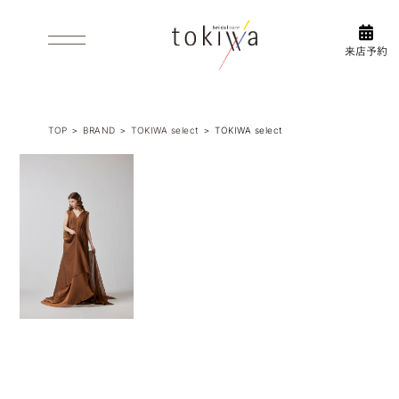
WHAT’S PRE-SHOOT
FLOW
前撮り
衣装選びの
について
流れ
INFORMAL/AFTERPARTY
ACCESS/FLOR GUIDE
1.5次会・2次
アクセス
TOP
＞
BRAND
＞
TOKIWA select
＞
TOKIWA select
会
ABOUT US
フロアガイド
ブライダルコアときわについて
衣装
DRESS
ウエディング・カラードレス
INSTAGRAM
TUXEDO
タキシード
新作衣
WASO
装やイ
和装
ベント
ブライ
など
ダルコ
BRAND
取り扱いブランド
ア
最新情
ときわ
報をア
PHOTO WEDDING
ップ
フォトウエディング
中！
ESTHETIC
エステティックサロン ロハス
前撮