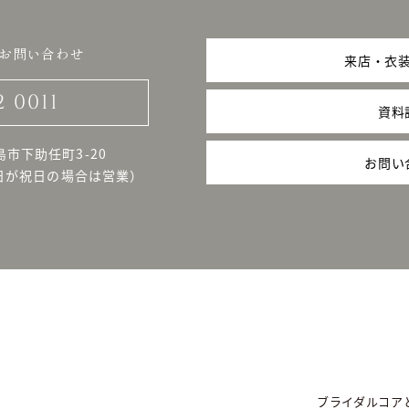
お問い合わせ
来店・衣
2 0011
資料
島市下助任町3-20
お問い
日が祝日の場合は営業）
ブライダルコア