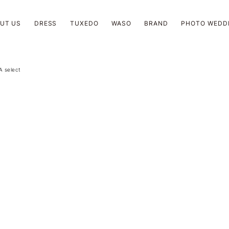
UT US
DRESS
TUXEDO
WASO
BRAND
PHOTO WEDD
 select