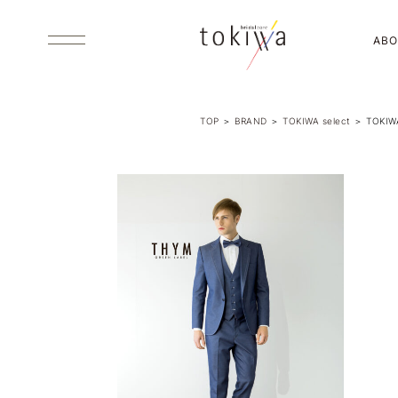
ABO
TOP
＞
BRAND
＞
TOKIWA select
＞
TOKIWA
ABOUT US
ブライダルコアときわについて
DRESS
ウエディング・カラードレス