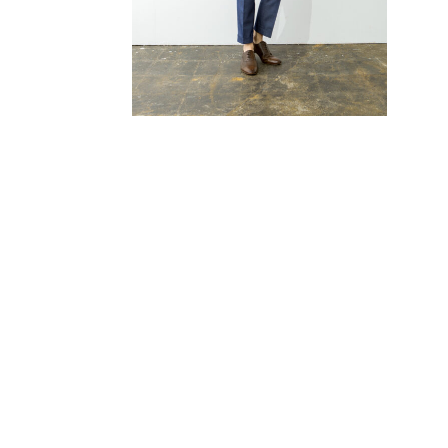
TUXEDO
タキシード
WASO
和装
BRAND
取り扱いブランド
PHOTO WE
フォトウエディング
ESTHETIC
エステティックサロン ロハス
Q&A
よくあるご質問
NEWS