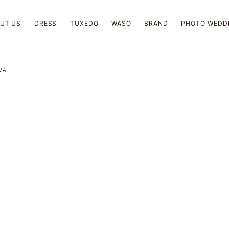
UT US
DRESS
TUXEDO
WASO
BRAND
PHOTO WEDD
MA