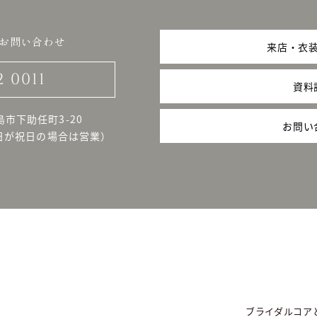
お問い合わせ
来店・衣
2 0011
資料
島市下助任町3-20
お問い
日が祝日の場合は営業）
ブライダルコア