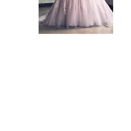
TUXEDO
タキシード
WASO
和装
BRAND
取り扱いブランド
PHOTO WE
フォトウエディング
ESTHETIC
エステティックサロン ロハス
Q&A
よくあるご質問
NEWS