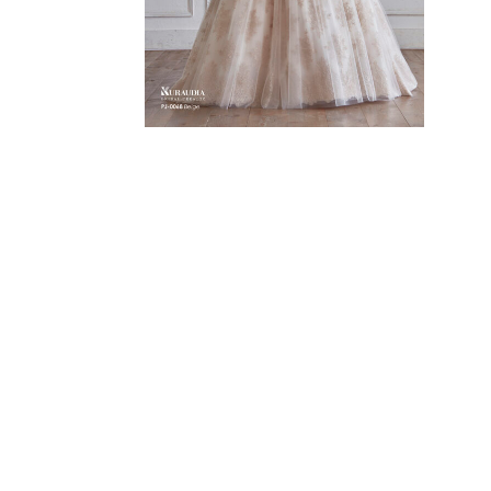
TUXEDO
タキシード
WASO
和装
BRAND
取り扱いブランド
PHOTO WE
フォトウエディング
ESTHETIC
エステティックサロン ロハス
Q&A
よくあるご質問
NEWS