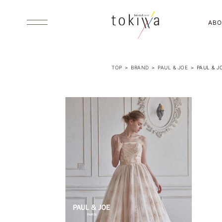
ABO
TOP
＞
BRAND
＞
PAUL & JOE
＞
PAUL & J
ABOUT US
ブライダルコアときわについて
DRESS
ウエディング・カラードレス