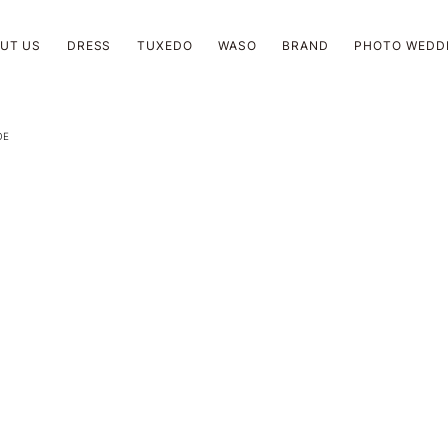
UT US
DRESS
TUXEDO
WASO
BRAND
PHOTO WEDD
OE