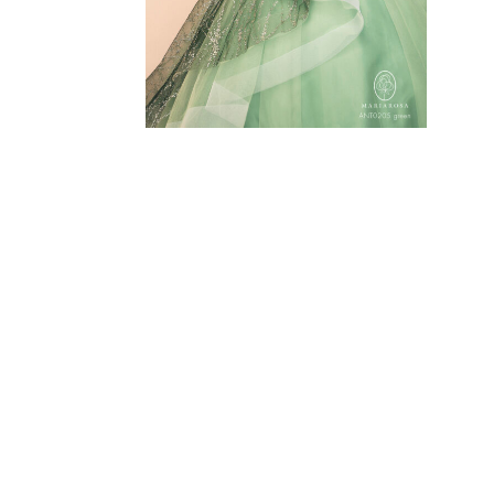
TUXEDO
タキシード
WASO
和装
BRAND
取り扱いブランド
PHOTO WE
フォトウエディング
ESTHETIC
エステティックサロン ロハス
Q&A
よくあるご質問
NEWS