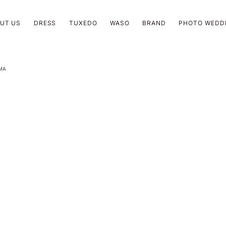
UT US
DRESS
TUXEDO
WASO
BRAND
PHOTO WEDD
MA