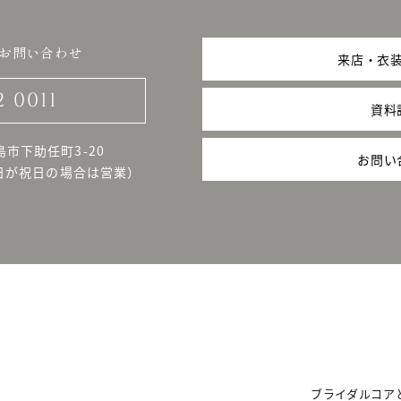
お問い合わせ
来店・衣
2 0011
資料
島市下助任町3-20
お問い
日が祝日の場合は営業）
ブライダルコア